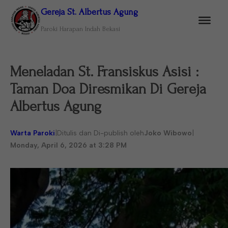
Gereja St. Albertus Agung
Paroki Harapan Indah Bekasi
Meneladan St. Fransiskus Asisi :
Taman Doa Diresmikan Di Gereja
Albertus Agung
Warta Paroki
|
Ditulis dan Di-publish oleh
Joko Wibowo
|
Monday, April 6, 2026 at 3:28 PM