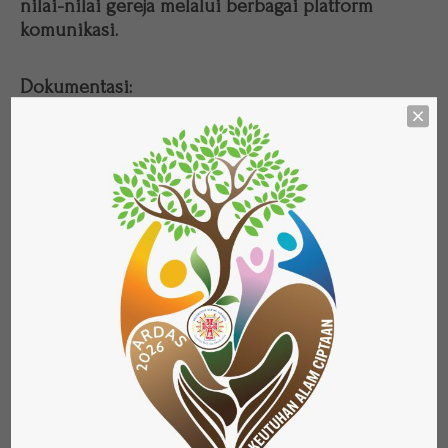
nilai-nilai gereja melalui berbagai platform
komunikasi.
Dokumentasi:
Komsos bertanggung jawab atas dokumentasi
kegiatan paroki, baik dalam bentuk foto maupun
video.
Pemberdayaan:
Komsos berperan dalam memberdayakan umat
untuk aktif dalam penyebaran informasi dan
pewartaan melalui berbagai media.
Pemanfaatan Teknologi:
Komsos memanfaatkan teknologi komunikasi
modern untuk menjangkau lebih banyak umat
dan masyarakat.