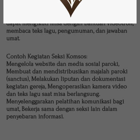
Pelayanan Misa:
Mengoperasikan video dan teks misa, agar umat
dapat mengikuti misa dengan bantuan videotron;
membaca teks lagu, pengumuman, dan jawaban
umat.
Contoh Kegiatan Seksi Komsos:
Mengelola website dan media sosial paroki,
Membuat dan mendistribusikan majalah paroki
(sanctus), Melakukan liputan dan dokumentasi
kegiatan gereja, Mengoperasikan kamera video
dan teks lagu saat misa berlangsung.
Menyelenggarakan pelatihan komunikasi bagi
umat, Bekerja sama dengan seksi lain dalam
penyebaran informasi.