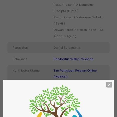
Pastur Rekan RD. Nemesius
Pradipta (Dipta )
Pastur Rekan RD. Andreas Subekti
( Bekti )
Dewan Paroki Harapan Indah – St.
Albertus Agung
Penasehat
Daniel Suryananta
Pelaksana
Herybertus Wahyu Widodo
Kontributor Utama
Tim Partisipan Pelayan Online
(PARPOL)
Partisipan Pelayan Online
(PARPOL)